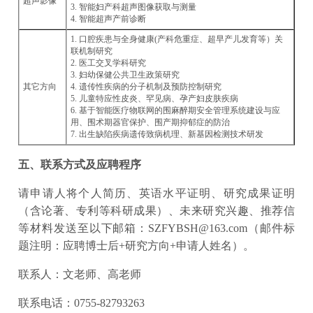
超声影像
3. 智能妇产科超声图像获取与测量
4. 智能超声产前诊断
1. 口腔疾患与全身健康(产科危重症、超早产儿发育等）关
联机制研究
2. 医工交叉学科研究
3. 妇幼保健公共卫生政策研究
其它方向
4. 遗传性疾病的分子机制及预防控制研究
5. 儿童特应性皮炎、罕见病、孕产妇皮肤疾病
6. 基于智能医疗物联网的围麻醉期安全管理系统建设与应
用、围术期器官保护、围产期抑郁症的防治
7. 出生缺陷疾病遗传致病机理、新基因检测技术研发
五、联系方式及应聘程序
请申请人将个人简历、英语水平证明、研究成果证明
（含论著、专利等科研成果）、未来研究兴趣、推荐信
等材料发送至以下邮箱：SZFYBSH@163.com（邮件标
题注明：应聘博士后+研究方向+申请人姓名）。
联系人：文老师、高老师
联系电话：0755-82793263