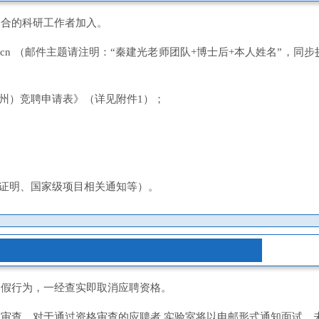
道合的科研工作者加入。
n （邮件主题请注明：“秦建光老师团队+博士后+本人姓名”，同步抄送团队秦老
州）竞聘申请表》（详见附件1
）；
；
站证明、国家级项目相关通知等）。
造假行为，一经查实即取消应聘资格。
审查。对于通过资格审查的应聘者,实验室将以电邮形式通知面试，