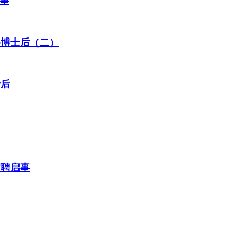
事
聘博士后（二）
士后
招聘启事