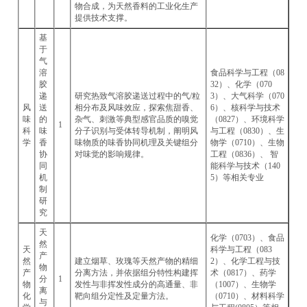
物合成，为天然香料的工业化生产
提供技术支撑。
基
于
气
溶
食品科学与工程（08
胶
32）、化学（070
递
研究热致气溶胶递送过程中的气/粒
3）、大气科学（070
风
送
相分布及风味效应，探索焦甜香、
6）、核科学与技术
味
的
杂气、刺激等典型感官品质的嗅觉
（0827）、环境科学
1
科
味
分子识别与受体转导机制，阐明风
与工程（0830）、生
学
香
味物质的味香协同机理及关键组分
物学（0710）、生物
协
对味觉的影响规律。
工程（0836）、 智
同
能科学与技术（140
机
5）等相关专业
制
研
究
天
化学（0703）、食品
然
天
科学与工程（083
产
然
建立烟草、玫瑰等天然产物的精细
2）、化学工程与技
物
产
分离方法，并依据组分特性构建挥
术（0817）、药学
分
1
物
发性与非挥发性成分的高通量、非
（1007）、生物学
离
化
靶向组分定性及定量方法。
（0710）、材料科学
与