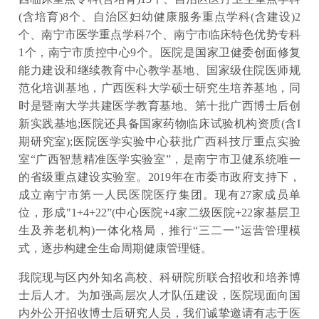
(含培育)8个、自治区妇幼健康服务重点学科(含建设)2
个、南宁市医学重点学科7个、南宁市临床特色优势专科
1个，南宁市质控中心9个。医院是国家卫健委创面修复
能力建设和继续教育中心教学基地、国家级住院医师规
范化培训基地，广西医科大学硕士研究生培养基地，同
时是暨南大学共建医学教育基地、第十批广西博士后创
新实践基地;医院还具备国家药物临床试验机构资质(含I
期研究室);医院医学实验中心获批广西科技厅重点实验
室“广西智慧精准医学实验室”，是南宁市卫健系统唯一
的省级重点建设实验室。2019年在市委市政府支持下，
成立南宁市第一人民医院医疗集团。现有27家成员单
位，形成"1+4+22”(中心医院+4家二级医院+22家基层卫
生及养老机构)一体化格局，推行“三二一”运营管理模
式，逐步构建全生命周期健康管理链。
我院现与区内外知名高校、科研院所联合招收和培养博
士后人才。为加强高层次人才队伍建设，医院现面向国
内外公开招收博士后研究人员，我们诚挚邀请有志于医