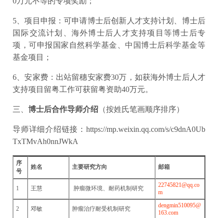
0万元不等的专项奖励；
5、项目申报：可申请博士后创新人才支持计划、博士后
国际交流计划、海外博士后人才支持项目等博士后专
项，可申报国家自然科学基金、中国博士后科学基金等
基金项目；
6、安家费：出站留穗安家费30万，如获海外博士后人才
支持项目留粤工作可获留粤资助40万元。
三、
博士后合作导师介绍
（按姓氏笔画顺序排序）
导师详细介绍链接：https://mp.weixin.qq.com/s/c9dnA0Ub
TxTMvAh0nnJWkA
序
姓名
主要研究方向
邮箱
号
22745821@qq.co
1
王慧
肿瘤微环境、耐药机制研究
m
dengmin510095@
2
邓敏
肿瘤治疗耐受机制研究
163.com