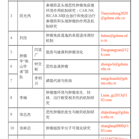
鼻咽癌及头颈恶性肿瘤免疫微
环境作用机制研究；CAR-NK
Tianyunhong2020
3
田允鸿
和CAR-M联合放疗和免疫治疗
@gzhmu.edu.cn
鼻咽癌和头颈肿瘤的作用及机
制研究
肿瘤免疫逃逸的表观遗传调控
liuhao@gzhmu.ed
4
刘浩
u.cn
机制
闫道
Daoguangyan@12
5
脂质与健康和肿瘤演化
6.com
广
肿瘤
学“南
钟文
zhongwb@gzhmu.
6
山学
恶性血液肿瘤
edu.cn
彬
者”团
队
李明
mingchuanli@gzh
7
磷脂代谢与疾病
mu.edu.cn
川
肿瘤微环境与肿瘤发生、转
Linan_gz2013@1
8
李楠
移、治疗耐受相关性的机制研
63.com
究
恶性肿瘤的发生与耐药机制研
zhijiezhang@gzhm
9
张志杰
u.edu.cn
究
zhanglinqi0909@1
10
张林启
肿瘤核医学分子可视化研究
63.com