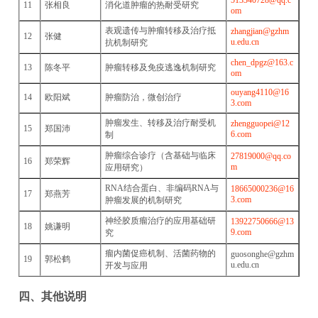
513340728@qq.c
11
张相良
消化道肿瘤的热耐受研究
om
表观遗传与肿瘤转移及治疗抵
zhangjian@gzhm
12
张健
u.edu.cn
抗机制研究
chen_dpgz@163.c
13
陈冬平
肿瘤转移及免疫逃逸机制研究
om
ouyang4110@16
14
欧阳斌
肿瘤防治，微创治疗
3.com
肿瘤发生、转移及治疗耐受机
zhengguopei@12
15
郑国沛
6.com
制
肿瘤综合诊疗（含基础与临床
27819000@qq.co
16
郑荣辉
m
应用研究）
RNA结合蛋白、非编码RNA与
18665000236@16
17
郑燕芳
3.com
肿瘤发展的机制研究
神经胶质瘤治疗的应用基础研
13922750666@13
18
姚谦明
9.com
究
瘤内菌促癌机制、活菌药物的
guosonghe@gzhm
19
郭松鹤
u.edu.cn
开发与应用
四、其他说明