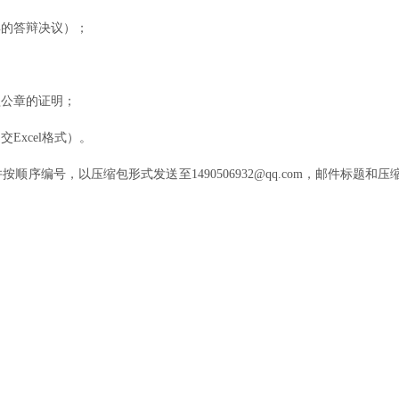
具的答辩决议）；
盖公章的证明；
xcel格式）。
按顺序编号，以压缩包形式发送至1490506932@qq.com，邮件标题
。