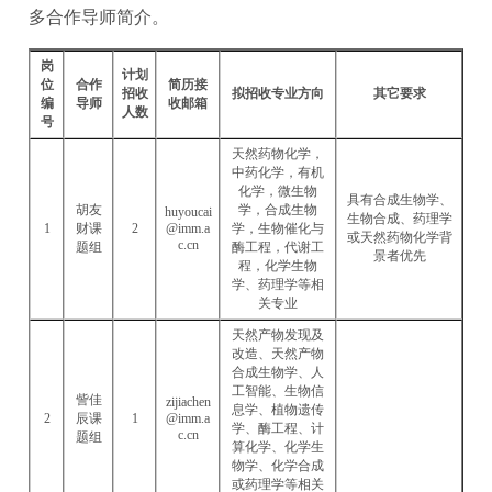
多合作导师简介。
岗
计划
位
合作
简历接
招收
拟招收专业方向
其它要求
编
导师
收邮箱
人数
号
天然药物化学，
中药化学，有机
化学，微生物
具有合成生物学、
胡友
学，合成生物
huyoucai
生物合成、药理学
1
财课
2
@imm.a
学，生物催化与
或天然药物化学背
c.cn
题组
酶工程，代谢工
景者优先
程，化学生物
学、药理学等相
关专业
天然产物发现及
改造、天然产物
合成生物学、人
工智能、生物信
訾佳
zijiachen
息学、植物遗传
2
辰课
1
@imm.a
学、酶工程、计
c.cn
题组
算化学、化学生
物学、化学合成
或药理学等相关