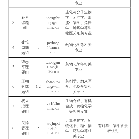
专业
生化与分子生物
花芳
学，药理学、细
shangshu
3
课题
1
ang@im
胞生物学、免疫
m.ac.cn
组
学、肿瘤学等生
物医药相关专业
张培
pczhang
药物化学等相关
4
成课
1
@imm.a
专业
c.cn
题组
谭忠
zhongpin
药物化学等相关
5
平课
1
g_tan@1
专业
63.com
题组
王朝
药剂学、纳米医
zhaohuiw
6
辉课
1-2
ang@im
学、免疫学等相
m.ac.cn
题组
关专业
杨立
生物合成、有机
ylch@im
7
成课
1
合成、药物化学
m.ac.cn
题组
等相关专业
计算生物学、药
吴惊
wujingxi
物化学、糖生物
有计算生物学背景
8
香课
2
ang@im
学、药理学等相
者优先
m.ac.cn
题组
关专业