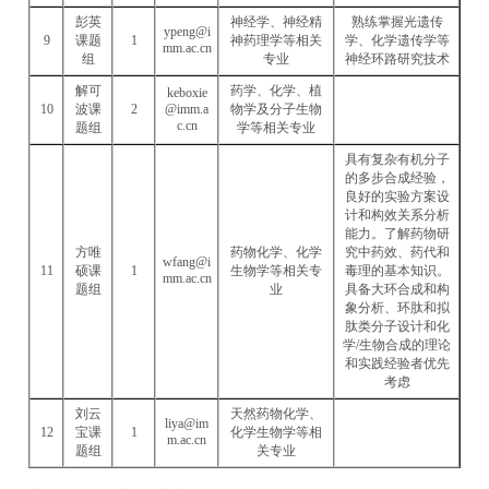
彭英
神经学、神经精
熟练掌握光遗传
ypeng@i
9
课题
1
神药理学等相关
学、化学遗传学等
mm.ac.cn
组
专业
神经环路研究技术
解可
药学、化学、植
keboxie
10
波课
2
@imm.a
物学及分子生物
c.cn
题组
学等相关专业
具有复杂有机分子
的多步合成经验，
良好的实验方案设
计和构效关系分析
能力。了解药物研
方唯
药物化学、化学
究中药效、药代和
wfang@i
11
硕课
1
生物学等相关专
毒理的基本知识。
mm.ac.cn
题组
业
具备大环合成和构
象分析、环肽和拟
肽类分子设计和化
学/生物合成的理论
和实践经验者优先
考虑
刘云
天然药物化学、
liya@im
12
宝课
1
化学生物学等相
m.ac.cn
题组
关专业